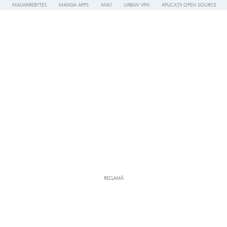
MALWAREBYTES
MANGA APPS
ANKI
URBAN VPN
APLICAȚII OPEN SOURCE
RECLAMĂ