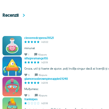
Recenzii
cleverredcypress70521
în2022
minunat
1
Răspuns
sillygreymango155
în2019
Groza, util și foarte de ajutor, poți învăța singur dacă ai licență și c
5
Răspuns
glamorousbrownpineapple69240
în2019
Mulțumesc
5
Răspuns
franksipes
în2018