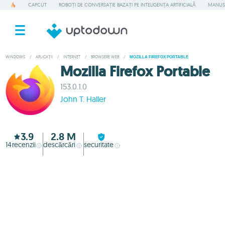
CAPCUT
ROBOȚI DE CONVERSAȚIE BAZAȚI PE INTELIGENȚA ARTIFICIALĂ
MANUS
WINDOWS
/
APLICAȚII
/
INTERNET
/
BROWSERE WEB
/
MOZILLA FIREFOX PORTABLE
Mozilla Firefox Portable
153.0.1.0
John T. Haller
3.9
2.8 M
14
recenzii
descărcări
securitate