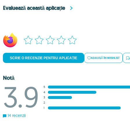
Evaluează această aplicație
SCRIE O RECENZIE PENTRU APLICAȚIE
ADAUGĂ ÎN WISHLIST
Notă
3.9
5
4
3
2
1
14 recenzii