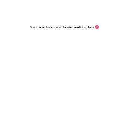
Scapi de reclame și ai multe alte beneficii cu Turbo