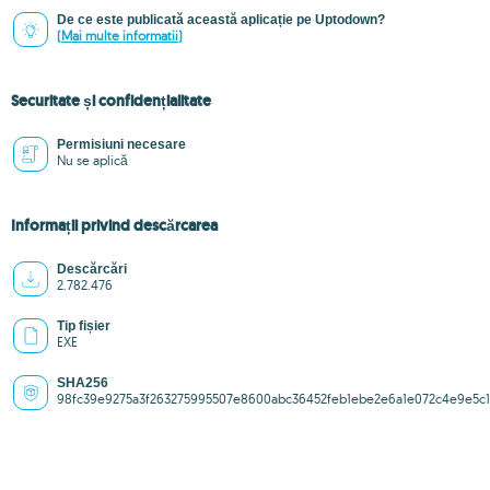
De ce este publicată această aplicație pe Uptodown?
(Mai multe informatii)
Securitate și confidențialitate
Permisiuni necesare
Nu se aplică
Informații privind descărcarea
Descărcări
2.782.476
Tip fișier
EXE
SHA256
98fc39e9275a3f263275995507e8600abc36452feb1ebe2e6a1e072c4e9e5c1